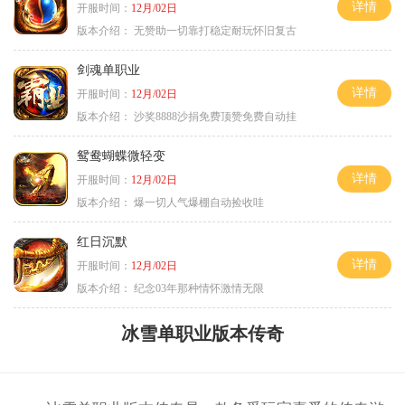
详情
开服时间：
12月/02日
版本介绍：
无赞助一切靠打稳定耐玩怀旧复古
剑魂单职业
详情
开服时间：
12月/02日
版本介绍：
沙奖8888沙捐免费顶赞免费自动挂
鸳鸯蝴蝶微轻变
详情
开服时间：
12月/02日
版本介绍：
爆一切人气爆棚自动捡收哇
红日沉默
详情
开服时间：
12月/02日
版本介绍：
纪念03年那种情怀激情无限
冰雪单职业版本传奇