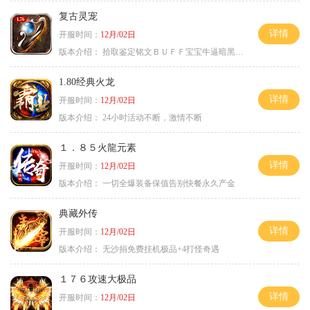
复古灵宠
详情
开服时间：
12月/02日
版本介绍：
拾取鉴定铭文ＢＵＦＦ宝宝牛逼暗黑属性
1.80经典火龙
详情
开服时间：
12月/02日
版本介绍：
24小时活动不断，激情不断
１．８５火龍元素
详情
开服时间：
12月/02日
版本介绍：
一切全爆装备保值告别快餐永久产金
典藏外传
详情
开服时间：
12月/02日
版本介绍：
无沙捐免费挂机极品+4打怪奇遇
１７６攻速大极品
详情
开服时间：
12月/02日