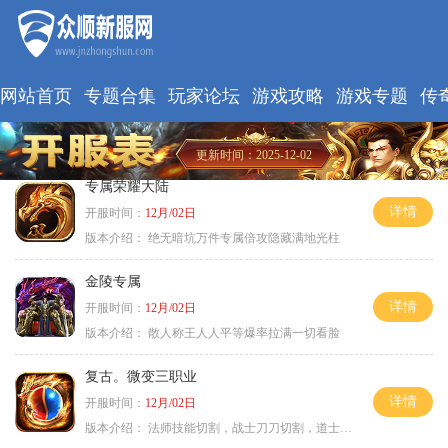
网站首页
专题合集
玩家论坛
游戏攻略
游戏专题
传
更新时间：2025-12-02
专属荣耀大陆
详情
开服时间：
12月/02日
版本介绍：
绝无暗坑万件专属倍攻隐藏满地光柱
金陵专属
详情
开服时间：
12月/02日
版本介绍：
散人称王人人平等爆率拉满一切看脸
复古。微变三职业
详情
开服时间：
12月/02日
版本介绍：
法师技能切割，战士刀刀切割，道士宠物秒怪