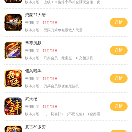
版本介绍：
上线１０倍爆率零冲全满玩全服一夜终极
鸿蒙27大陆
详情
开服时间：
12月/02日
版本介绍：
无限刀简单粗暴散人天堂
蒂尊沉默
详情
开服时间：
12月/02日
版本介绍：
只卖会员 元宝服 ０充领顶赞 一切靠打
佣兵暗黑
详情
开服时间：
12月/02日
版本介绍：
佣兵会员微变鉴定挂机
武天纪
详情
开服时间：
12月/02日
版本介绍：
（一切靠打）（不用充值）（全部看脸）
复古80微变